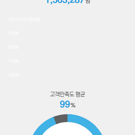
명
78
(주)크린아이글로벌
64
H업체
59
K업체
47
Y업체
32
G업체
고객만족도 평균
99
%