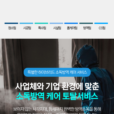
89
68
51
46
78
56
35
청소팀
시공팀
특수팀
시설팀
홈케어팀
방역팀
CS팀
특별한 하이브리드 소독방역 케어 서비스
사업체와 기업 환경에 맞춘
소독방역 케어 토탈서비스
보이지 않는 사각지대, 틈새까지 완벽한 방역소독을 통해