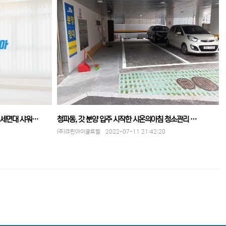
 세면대 샤워…
청파동, 갓 분양 입주 시작한 시온의아침 청소관리 …
(주)크린아이글로벌 2022-07-11 21:42:20