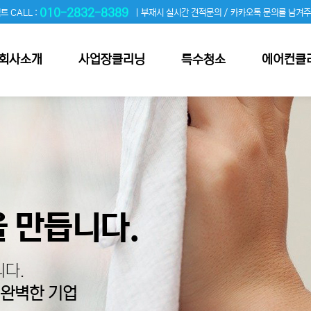
010-2832-8389
트 CALL :
| 부재시 실시간 견적문의 / 카카오톡 문의를 남겨
회사소개
사업장클리닝
특수청소
에어컨클
 만듭니다.
다.
 완벽한 기업