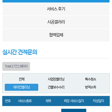
서비스 후기
시공갤러리
협력업체
실시간 견적문의
Total 27건
2 페이지
전체
사업장클리닝
특수청소
에어컨클리닝
건물보수수리
방역소독
번호
서비스종류
제목
희망 서비스일자
작성일자